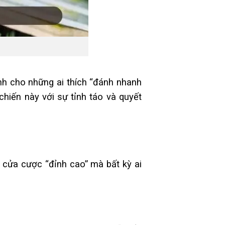
ành cho những ai thích “đánh nhanh
hiến này với sự tỉnh táo và quyết
3 cửa cược “đỉnh cao” mà bất kỳ ai