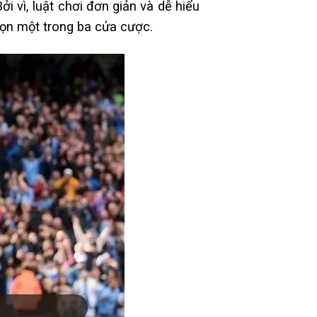
i vì, luật chơi đơn giản và dễ hiểu
họn một trong ba cửa cược.