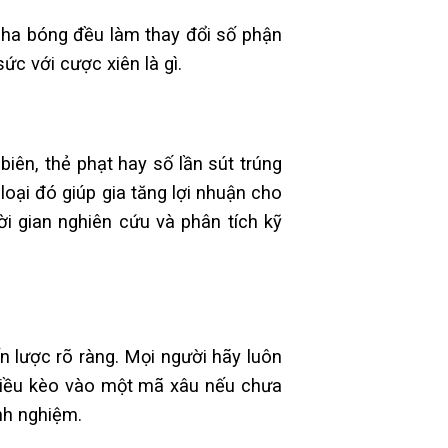
 pha bóng đều làm thay đổi số phận
c với cược xiên là gì.
iên, thẻ phạt hay số lần sút trúng
oại đó giúp gia tăng lợi nhuận cho
i gian nghiên cứu và phân tích kỹ
n lược rõ ràng. Mọi người hãy luôn
nhiều kèo vào một mã xâu nếu chưa
inh nghiệm.