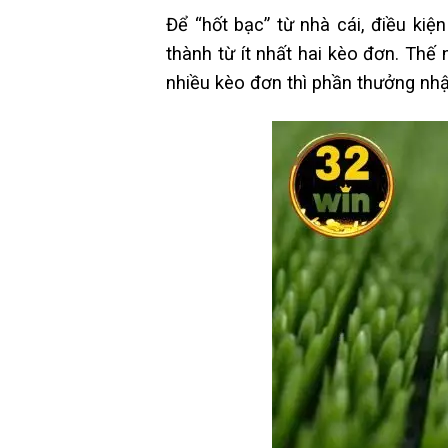
Để “hốt bạc” từ nhà cái, điều ki
thành từ ít nhất hai kèo đơn. Th
nhiều kèo đơn thì phần thưởng nh