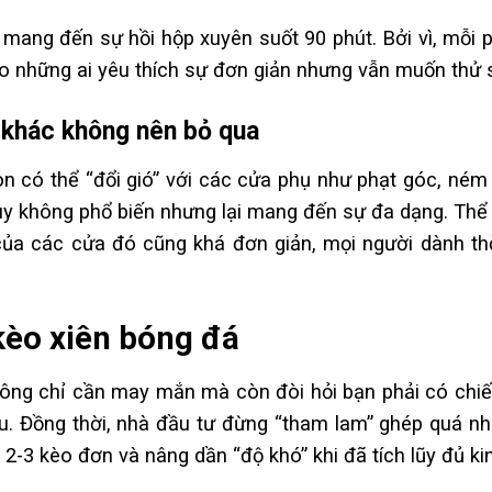
 mang đến sự hồi hộp xuyên suốt 90 phút. Bởi vì, mỗi
ho những ai yêu thích sự đơn giản nhưng vẫn muốn thử sứ
n khác không nên bỏ qua
òn có thể “đổi gió” với các cửa phụ như phạt góc, ném b
uy không phổ biến nhưng lại mang đến sự đa dạng. Thể l
ủa các cửa đó cũng khá đơn giản, mọi người dành thờ
kèo xiên bóng đá
không chỉ cần may mắn mà còn đòi hỏi bạn phải có chiế
đấu. Đồng thời, nhà đầu tư đừng “tham lam” ghép quá 
i 2-3 kèo đơn và nâng dần “độ khó” khi đã tích lũy đủ k