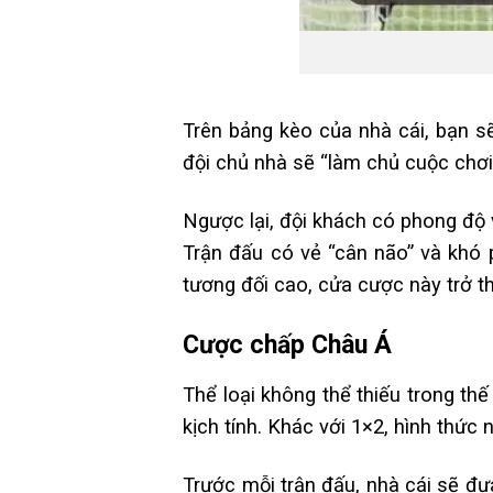
Trên bảng kèo của nhà cái, bạn sẽ
đội chủ nhà sẽ “làm chủ cuộc chơi”
Ngược lại, đội khách có phong độ v
Trận đấu có vẻ “cân não” và khó p
tương đối cao, cửa cược này trở th
Cược chấp Châu Á
Thể loại không thể thiếu trong th
kịch tính. Khác với 1×2, hình thức
Trước mỗi trận đấu, nhà cái sẽ đưa