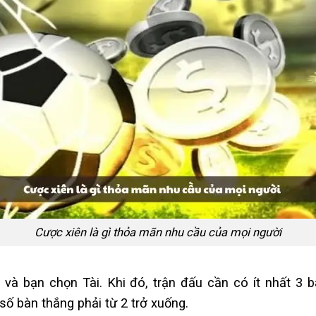
Cược xiên là gì thỏa mãn nhu cầu của mọi người
2.5 và bạn chọn Tài. Khi đó, trận đấu cần có ít nhất 3 
số bàn thắng phải từ 2 trở xuống.