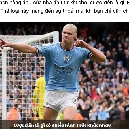
họn hàng đầu của nhà đầu tư khi chơi cược xiên là gì. Bở
 Thể loại này mang đến sự thoải mái khi bạn chỉ cần c