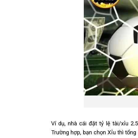
Ví dụ, nhà cái đặt tỷ lệ tài/xỉu 
Trường hợp, bạn chọn Xỉu thì tổng 