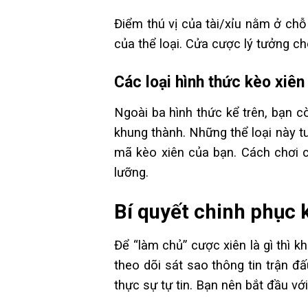
Điểm thú vị của tài/xỉu nằm ở chỗ
của thể loại. Cửa cược lý tưởng c
Các loại hình thức kèo xiê
Ngoài ba hình thức kể trên, bạn c
khung thành. Những thể loại này t
mã kèo xiên của bạn. Cách chơi c
lưỡng.
Bí quyết chinh phục 
Để “làm chủ” cược xiên là gì thì 
theo dõi sát sao thông tin trận 
thực sự tự tin. Bạn nên bắt đầu vớ