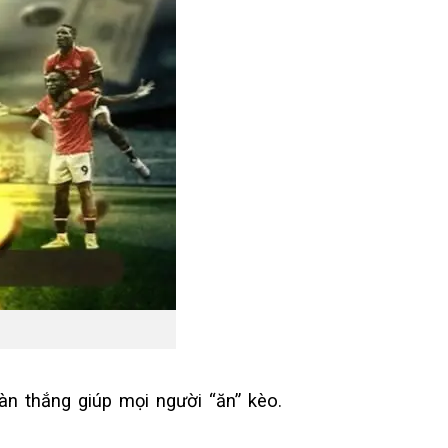
bàn thắng giúp mọi người “ăn” kèo.