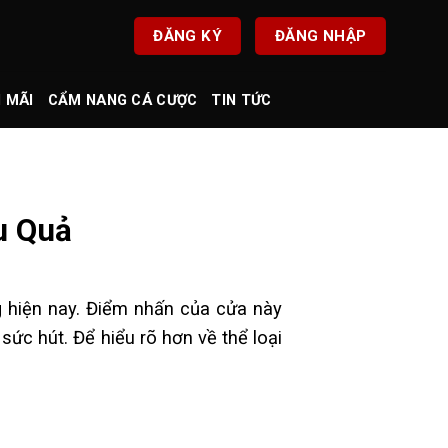
ĐĂNG KÝ
ĐĂNG NHẬP
 MÃI
CẨM NANG CÁ CƯỢC
TIN TỨC
u Quả
g hiện nay. Điểm nhấn của cửa này
sức hút. Để hiểu rõ hơn về thể loại