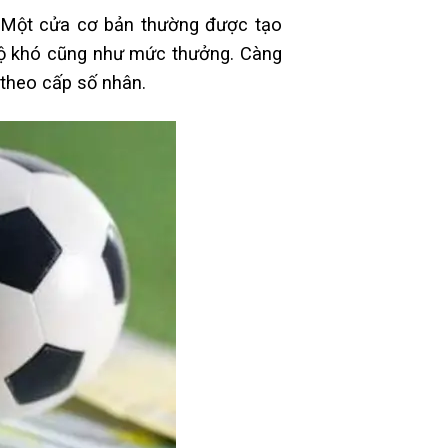
ì. Một cửa cơ bản thường được tạo
 độ khó cũng như mức thưởng. Càng
 theo cấp số nhân.