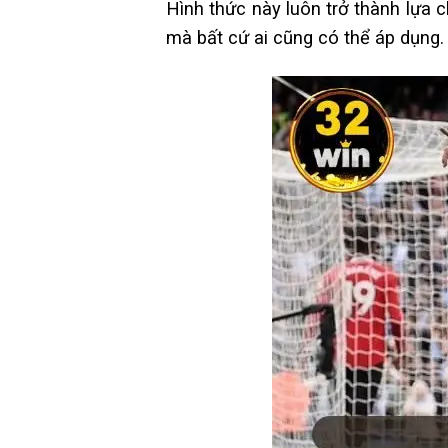
Hình thức này luôn trở thành lựa c
mà bất cứ ai cũng có thể áp dụng.