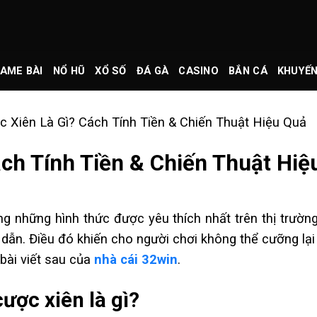
AME BÀI
NỔ HŨ
XỔ SỐ
ĐÁ GÀ
CASINO
BẮN CÁ
KHUYẾN
c Xiên Là Gì? Cách Tính Tiền & Chiến Thuật Hiệu Quả
ách Tính Tiền & Chiến Thuật Hiệ
ng những hình thức được yêu thích nhất trên thị trườn
dẫn. Điều đó khiến cho người chơi không thể cưỡng lại 
 bài viết sau của
nhà cái 32win
.
ược xiên là gì?